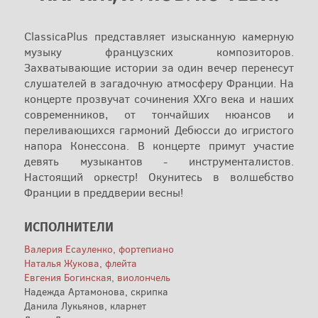
ClassicaPlus представляет изысканную камерную
музыку французских композиторов.
Захватывающие истории за один вечер перенесут
слушателей в загадочную атмосферу Франции. На
концерте прозвучат сочинения XXго века и наших
современников, от тончайших нюансов и
переливающихся гармоний Дебюсси до игристого
напора Конессона. В концерте примут участие
девять музыкантов - инструменталистов.
Настоящий оркестр! Окунитесь в волшебство
Франции в преддверии весны!
ИСПОЛНИТЕЛИ
Валерия Есауленко, фортепиано
Наталья Жукова, флейта
Евгения Богинская, виолончель
Надежда Артамонова, скрипка
Данила Лукьянов, кларнет