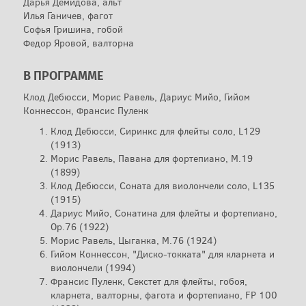
Дарья Демидова, альт
Илья Ганичев, фагот
Софья Гришина, гобой
Федор Яровой, валторна
В ПРОГРАММЕ
Клод Дебюсси, Морис Равель, Дариус Мийо, Гийом
Коннессон, Франсис Пуленк
Клод Дебюсси, Сиринкс для флейты соло, L129
(1913)
Морис Равель, Павана для фортепиано, M.19
(1899)
Клод Дебюсси, Соната для виолончели соло, L135
(1915)
Дариус Мийо, Сонатина для флейты и фортепиано,
Op.76 (1922)
Морис Равель, Цыганка, M.76 (1924)
Гийом Коннессон, "Диско-токката" для кларнета и
виолончели (1994)
Франсис Пуленк, Секстет для флейты, гобоя,
кларнета, валторны, фагота и фортепиано, FP 100